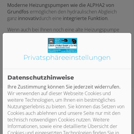
Moderne Heizungspumpen wie die ALPHA2 von
Grundfos
ermöglichen den hydraulischen Abgleich
ganz
innovativ
durch eine
integrierte Funktion
.
Wenn auch bei Ihnen noch eine alte Heizungspumpe
installiert ist oder Sie nicht sicher sind, ob sich der
Pumpenaustausch
lohnt,
sprechen Sie Ihren
Installateur an
. Er sorgt dafür, dass die Heizung bei
Ihnen zu Hause einwandfrei und energiesparend läuft.
Privatsphäre­einstellungen
Datenschutzhinweise
Ihre Zustimmung können Sie jederzeit widerrufen.
Wir verwenden auf dieser Webseite Cookies und
weitere Technologien, um Ihnen ein bestmögliches
Nutzungserlebnis zu bieten. Sie können das Setzen von
Cookies auch ablehnen und unsere Seite nur mit den
Mit Grundfos Comfort kein Warten
technisch notwendigen Cookies nutzen. Weitere
auf warmes Wasser
Informationen, sowie eine detaillierte Übersicht der
Cookies und eingesetzten Technologien finden Sie in