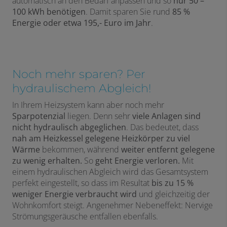
automatisch an den Bedarf anpassen und so
nur 50 –
100 kWh benötigen
. Damit sparen Sie rund
85 %
Energie oder etwa 195,- Euro im Jahr
.
Noch mehr sparen? Per
hydraulischem Abgleich!
In Ihrem Heizsystem kann aber noch mehr
Sparpotenzial
liegen. Denn sehr
viele Anlagen sind
nicht hydraulisch abgeglichen
. Das bedeutet, dass
nah am Heizkessel gelegene Heizkörper zu viel
Wärme
bekommen, während
weiter entfernt gelegene
zu wenig erhalten.
So
geht Energie verloren.
Mit
einem hydraulischen Abgleich wird das Gesamtsystem
perfekt eingestellt, so dass im Resultat
bis zu 15 %
weniger Energie verbraucht wird
und gleichzeitig der
Wohnkomfort steigt. Angenehmer Nebeneffekt: Nervige
Strömungsgeräusche entfallen ebenfalls.