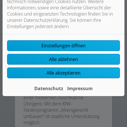
technisch notwendigen Cookies nutzen. Weitere
Informationen, sowie eine detaillierte Übersicht der
Cookies und eingesetzten Technologien finden Sie in
unserer Datenschutzerklärung. Sie können Ihre
Einstellungen jederzeit ändern.
Einstellungen öffnen
Alle ablehnen
Schön praktisch:
Bodenebene Dusche
Alle akzeptieren
Gönnen Sie sich mehr
Bewegungsfreiheit durch eine
Datenschutz
Impressum
bodenebene Dusche in Verbindung mit
einer modernen Duschkabine.
Übrigens: Mit dem KfW-
Förderprogramm „Altersgerecht
umbauen“ ist staatliche Unterstützung
möglich.