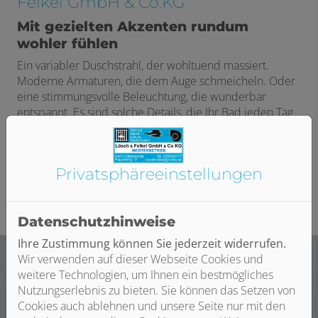
Felkel GmbH & Co.KG
Mit gezielten Akzenten rundum
wohler fühlen
Ein variabler Duschstrahl, der wohltuend massiert.
Moderne Armaturen, die dem Auge schmeicheln. Oder
eine stimmungsvolle Beleuchtung, die wunderbar
entspannt. Es sind solche Details, die Ihr Bad jeden Tag
zu etwas Besonderem machen. Wir zeigen Ihnen, wie
Sie mit kleinen Veränderungen und wenig Aufwand
große Wirkung erzielen.
Privatsphäre­einstellungen
Datenschutzhinweise
Ihre Zustimmung können Sie jederzeit widerrufen.
Wir verwenden auf dieser Webseite Cookies und
weitere Technologien, um Ihnen ein bestmögliches
Nutzungserlebnis zu bieten. Sie können das Setzen von
Cookies auch ablehnen und unsere Seite nur mit den