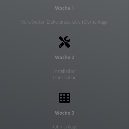
Woche 1
Vorarbeiten Elektroinstallation Demontage
Woche 2
Installation
Trockenbau
Woche 3
Rohmontage