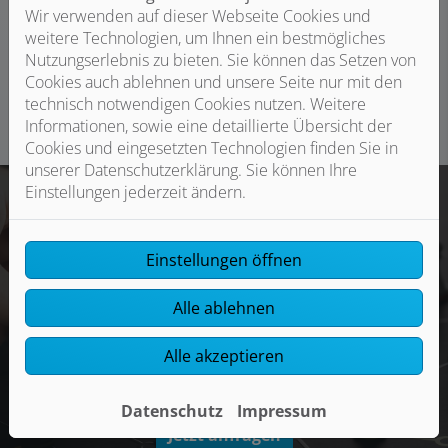
davor schon die nötigen Sofortmaßnahmen durch, damit
Wir verwenden auf dieser Webseite Cookies und
Sie bis zur Entscheidung nicht in einer nassen Wohnung
weitere Technologien, um Ihnen ein bestmögliches
sitzen müssen.
Nutzungserlebnis zu bieten. Sie können das Setzen von
Cookies auch ablehnen und unsere Seite nur mit den
technisch notwendigen Cookies nutzen. Weitere
Informationen, sowie eine detaillierte Übersicht der
Cookies und eingesetzten Technologien finden Sie in
unserer Datenschutzerklärung. Sie können Ihre
Einstellungen jederzeit ändern.
Beratungstermin
Einstellungen öffnen
Sie haben einen Versicherungsschaden und brauchen
Alle ablehnen
schnelle Hilfe? Wir prüfen den Schaden und kümmern
uns um die Reparatur für Sie!
Alle akzeptieren
Rufen Sie einfach an oder vereinbaren Sie einen Termin
über unser Kontaktformular.
Datenschutz
Impressum
Jetzt anfragen